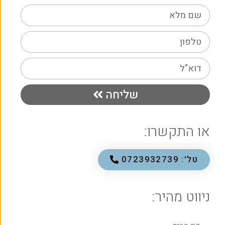
שליחה
או התקשרו:
טל': 0723932739
ניווט מהיר: