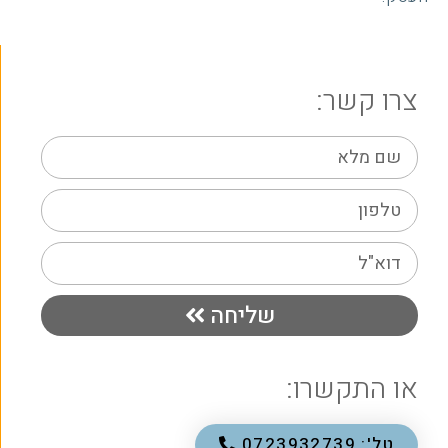
צרו קשר:
שליחה
או התקשרו:
טל': 0723932739