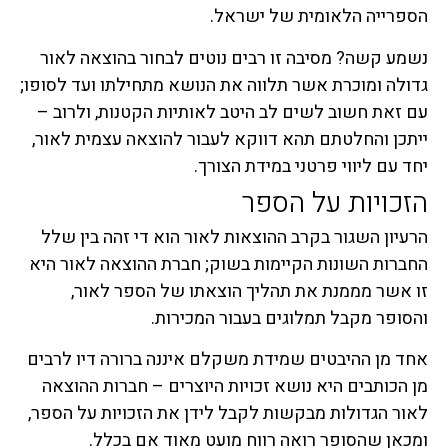
הספרייה הלאומית של ישראל.
נשמע קשה? מסיבה זו רבים נוטים לבחור בהוצאה לאור
גדולה ומוכרת אשר תלווה את הנושא מתחילתו ועד לסופו;
עם זאת חשוב לשים לב היטב לאותיות הקטנות, ולרוב –
ייתכן והחלטתם תהא דווקא לעבור להוצאה עצמית לאור,
יחד עם ליווי פרטני במידת הצורך.
הזכויות על הספר
הרעיון השגור בקרב ההוצאות לאור הוא די זהה בין שלל
החברות השונות הקיימות בשוק; חברת ההוצאה לאור היא
זו אשר מממנת את תהליך הוצאתו של הספר לאור,
והסופר מקבל תמלוגים בעבור המכירות.
אחד מן ההיבטים שמידת משקלם איננה ברורה דיו לרבים
מן הכותבים היא נושא זכויות היוצרים – חברות ההוצאה
לאור הגדולות מבקשות לקבל לידן את הזכויות על הספר,
ומכאן שהסופר רואה רווח מועט מאוד אם בכלל.