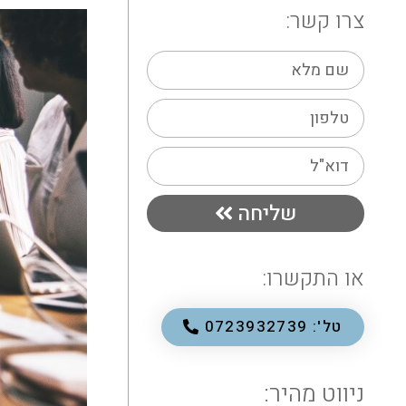
צרו קשר:
שליחה
או התקשרו:
טל': 0723932739
ניווט מהיר: