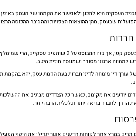
נית העסקית היא לתכנן ולאפשר את הקמתו של העסק באופן ברי
פועלות שבעסק, מהן ההוצאות הצפויות ומה גובה ההכנסה הרצוי.
 חברות
ך כזה המבוסס על 2 שותפים עסקיים, הרי שמומלץ לפנות
רש למתווה ארגוני מסודר ושמנוסח חוזית היטב.
ל עורך דין מומחה לדיני חברות בעת הקמת עסק, יהא בהקמת ת
ם.
ם יודעים את מקומם, כאשר כל הצדדים מבינים את ההשלכות ונת
 הדרך לחברה בריאה יותר וכלכלית הרבה יותר.
רסום
תרים במרץ אחר לקוחות חדשים אשר יגדילו את היקף הפעילות