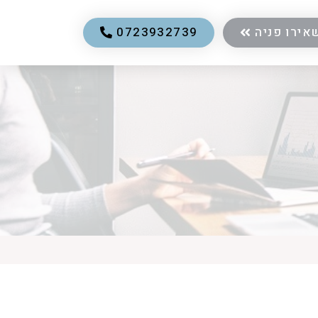
אירו פניה
0723932739