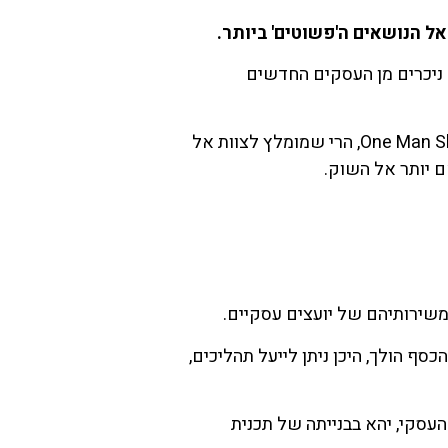
אל הנושאים ה'פשוטים' ביותר.
ם ניכרים מן העסקים החדשים
בהקמתכם עסק, וכל שכן כזה שאיננו מתבסס על אדם אחד בקונספט של One Man Show, הרי שמומלץ לצוות אל
ם יותר אל השוק.
משירותיהם של יועצים עסקיים.
סף הולך, היכן ניתן לייעל תהליכים,
עסקי, יהא בבנייתה של תכנית