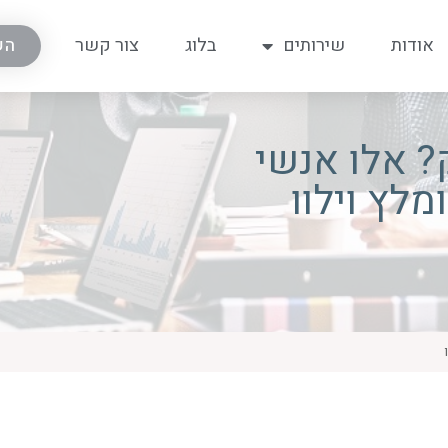
אודות
שירותים
בלוג
צור קשר
הש
 אלו אנשי
לץ וילוו