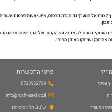
ץ לצוות אל המערך גם חברת פרסום, איש/אשת פרסום אשר ידע
ונכון.
ת העסקים מתחילה אפוא עם הקמתו של אתר אינטרנט או הקמת
 אחרות) ושיווקו באופן ממומן.
מהיר
פרטי התקשרות
וץ עסקי
0723932739
ות
info@roshkesef.co.il
ותי המשרד
ש"ג 3, תל אביב-יפו