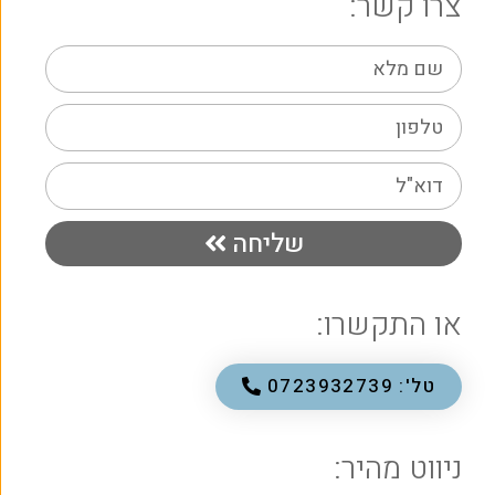
צרו קשר:
שליחה
או התקשרו:
טל': 0723932739
ניווט מהיר: