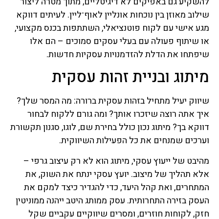
להשקיע גם באפיקים לא דיגיטליים, מתוך מטרה ליצור
שילוב מאוזן בין נוכחות אונליין לאוף־ליין. לעיתים דווקא
מגע אישי עם לקוח פוטנציאלי, השתתפות בכנס מקצועי,
או שיתוף פעולה עם בעלי עסקים סמוכים – הם אלו
שיפתחו את הדלת להזדמנויות עסקיות חדשות.
מיתוג ובניית זהות עסקית
שיווק יעיל מתחיל בזהות עסקית ברורה: מה המסר שלך?
איך אתה רוצה שיזכרו אותך? ומה גורם ללקוח לבחור
דווקא בך? מיתוג נכון כולל בחירת שם, לוגו, סגנון תקשורת
וערכים שמנחים את כל הפעילות השיווקית.
מהיבט של ייעוץ עסקי, מיתוג הוא לא רק עיצוב גרפי –
אלא תהליך של מיצוב. יועץ עסקי ינתח את השוק, את
המתחרים, ואת קהל היעד, כדי להגדיר כיצד למקם את
העסק בזירה התחרותית. עסק ממותג היטב ייהנה ממוניטין
חזק, לקוחות חוזרים, ומסרים שיווקיים עקביים שקל