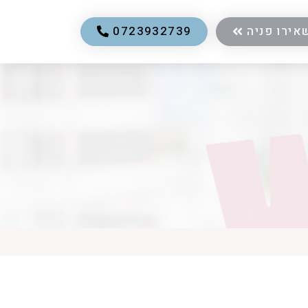
אירו פניה
0723932739