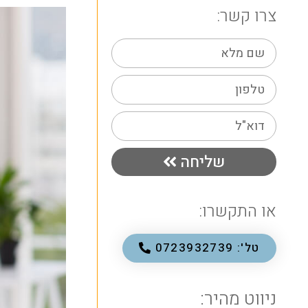
צרו קשר:
שליחה
או התקשרו:
טל': 0723932739
ניווט מהיר: