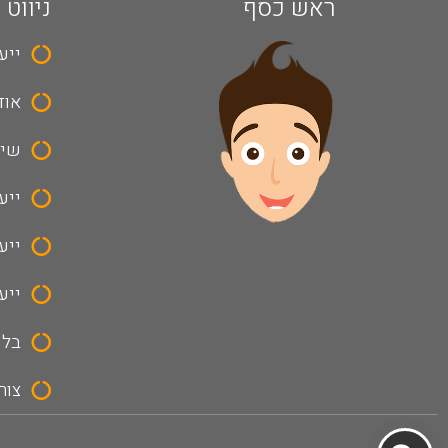
ראש כסף
ניווט 
ייע
אוד
שיר
ייע
ייע
ייע
בלו
צור