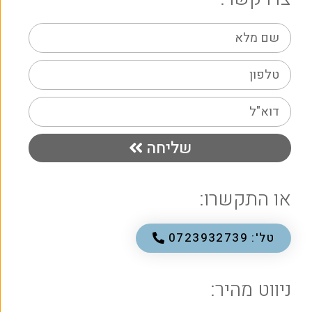
שליחה
או התקשרו:
טל': 0723932739
ניווט מהיר: